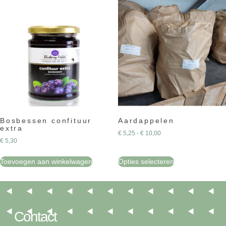
Bosbessen confituur
Aardappelen
extra
€
5,25
-
€
10,00
€
5,30
Toevoegen aan winkelwagen
Opties selecteren
Contact