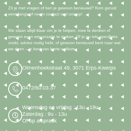
Zit je met vragen of ben je gewoon benieuwd? Kom gerust
eens langs of neem contact met ons op!
We staan altijd klaar om je te helpen, mee te denken of
gewoon even een praatje te maken. Of je nu iets specifieks
zoekt, advies nodig hebt, of gewoon benieuwd bent naar wat
we doen – je bent van harte welkom.
Olmenhoekstraat 49, 3071 Erps-Kwerps
0472/60.03.37
Woensdag en vrijdag : 13u - 19u
Zaterdag : 9u - 13u
Of op afspraak