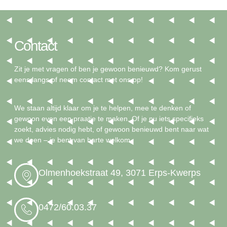
Contact
Zit je met vragen of ben je gewoon benieuwd? Kom gerust
eens langs of neem contact met ons op!
We staan altijd klaar om je te helpen, mee te denken of
gewoon even een praatje te maken. Of je nu iets specifieks
zoekt, advies nodig hebt, of gewoon benieuwd bent naar wat
we doen – je bent van harte welkom.
Olmenhoekstraat 49, 3071 Erps-Kwerps
0472/60.03.37