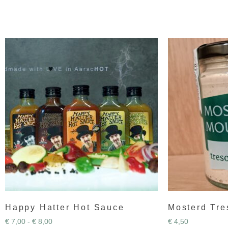
Happy Hatter Hot Sauce
Mosterd Tre
€
7,00
-
€
8,00
€
4,50