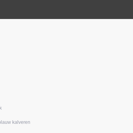
k
blauw kalveren