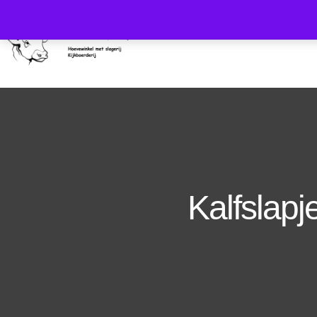
HOME
WIE ZIJN 
Kalfslapj