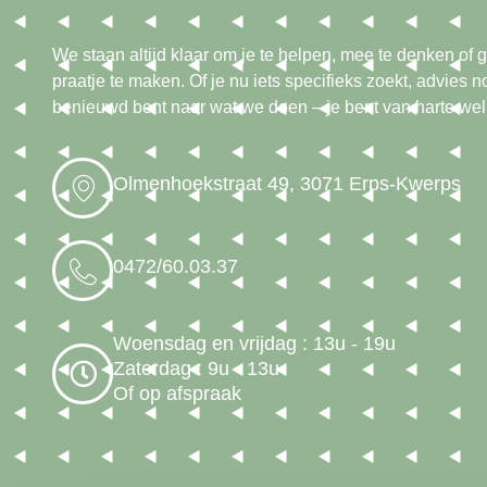
We staan altijd klaar om je te helpen, mee te denken o
praatje te maken. Of je nu iets specifieks zoekt, advies 
benieuwd bent naar wat we doen – je bent van harte we
Olmenhoekstraat 49, 3071 Erps-Kwerps
0472/60.03.37
Woensdag en vrijdag : 13u - 19u
Zaterdag : 9u - 13u
Of op afspraak