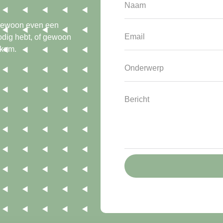
f gewoon even een
nodig hebt, of gewoon
lkom.