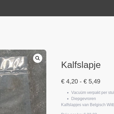
Kalfslapje
€
4,20
-
€
5,49
Vacuüm verpakt per stu
Diepgevroren
Kalfslapjes van Belgisch Wit