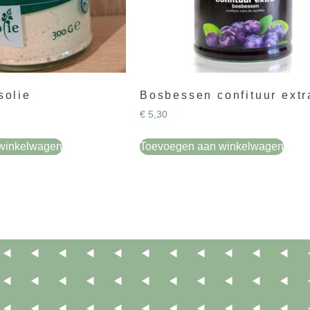
solie
Bosbessen confituur extr
€
5,30
winkelwagen
Toevoegen aan winkelwagen