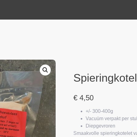
Spieringkote
€
4,50
+/- 300-400g
Vacuüm verpakt per stu
Diepgevroren
Smaakvolle spieringkotelet 