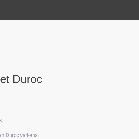
let Duroc
k
van Duroc varkens