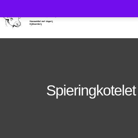
HOME
WIE ZIJN 
Spieringkotele