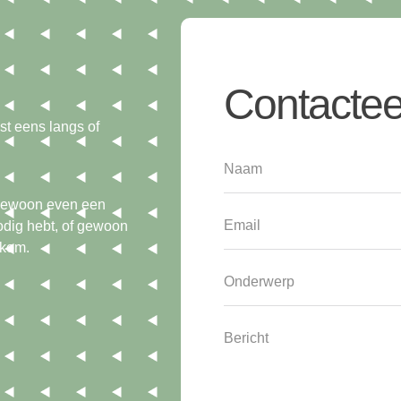
Contactee
t eens langs of
f gewoon even een
nodig hebt, of gewoon
lkom.