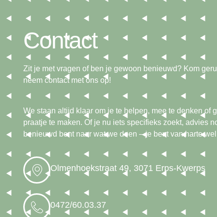
Contact
Zit je met vragen of ben je gewoon benieuwd? Kom gerus
neem contact met ons op!
We staan altijd klaar om je te helpen, mee te denken o
praatje te maken. Of je nu iets specifieks zoekt, advies 
benieuwd bent naar wat we doen – je bent van harte we
Olmenhoekstraat 49, 3071 Erps-Kwerps
0472/60.03.37